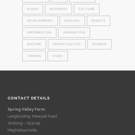
AUDIO
BUSINESS
CULTURE
DEVELOPMENT
ECOLOGY
EVENTS
INFORMATION
INSPIRATION
NATURE
OPPORTUNITIES
SCIENCE
TRENDS
VIDEO
CONTACT DETAILS
Spring Valley Farm:
Langkyrding, Mawpat Road,
Shillong – 793019,
Meghalaya,India