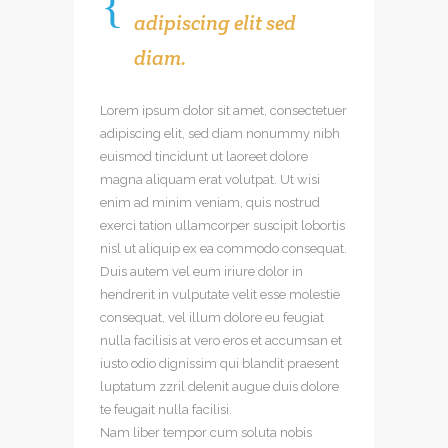
adipiscing elit sed
diam.
Lorem ipsum dolor sit amet, consectetuer
adipiscing elit, sed diam nonummy nibh
euismod tincidunt ut laoreet dolore
magna aliquam erat volutpat. Ut wisi
enim ad minim veniam, quis nostrud
exerci tation ullamcorper suscipit lobortis
nisl ut aliquip ex ea commodo consequat.
Duis autem vel eum iriure dolor in
hendrerit in vulputate velit esse molestie
consequat, vel illum dolore eu feugiat
nulla facilisis at vero eros et accumsan et
iusto odio dignissim qui blandit praesent
luptatum zzril delenit augue duis dolore
te feugait nulla facilisi.
Nam liber tempor cum soluta nobis