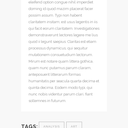
eleifend option congue nihil imperdiet
doming id quod mazim placerat facer
possim assum. Typi non habent
claritatem insitam; est usus legentis in iis
qui facit eorum claritatem. Investigationes
demonstraverunt lectores legere me lius
quod ii legunt saepius. Claritas est etiam
processus dynamicus, qui sequitur
mutationem consuetudium lectorum.
Mirum est notare quam littera gothica,
quam nunc putamus parum claram,
anteposuerit litterarum formas
humanitatis per seacula quarta decima et
quinta decima. Eodem modo typi, qui
nunc nobis videntur parum clari, fiant
sollemnes in futurum.
TAGS:
ANALYSIS
ART