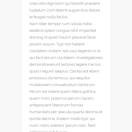
iusto odio dignissim qui blandit praesent
luptatum zzril delenit augue duis dolore
te feugait nulla facilisi.
Nam liber tempor cum soluta nobis
eleifend option congue nihil imperdiet
doming id quod mazim placerat facer
possim assum. Typi non habent
claritatem insitam; est usus legentis in iis
qui facit eorum claritatem. Investigationes
demonstraverunt lectores legere me lius
quod ii legunt saepius. Claritas est etiam
processus dynamicus, qui sequitur
mutationem consuetudium lectorum.
Mirum est notare quam littera gothica,
quam nunc putamus parum claram,
anteposuerit litterarum formas
humanitatis per seacula quarta decima et
quinta decima. Eodem modo typi, qui
nunc nobis videntur parum clari, fiant