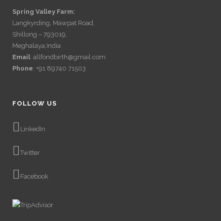
Spring Valley Farm:
Langkyrding, Mawpat Road,
Shillong – 793019,
Meghalaya,India
Email
: allfondbirth@gmail.com
Phone
: +91 89740 71503
FOLLOW US
LinkedIn
Twitter
Facebook