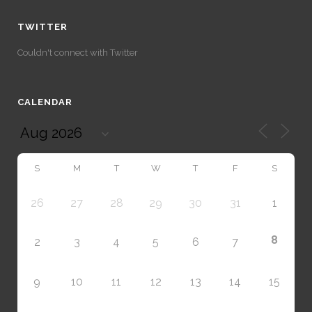
TWITTER
Couldn't connect with Twitter
CALENDAR
S
M
T
W
T
F
S
26
27
28
29
30
31
1
8
2
3
4
5
6
7
9
10
11
12
13
14
15