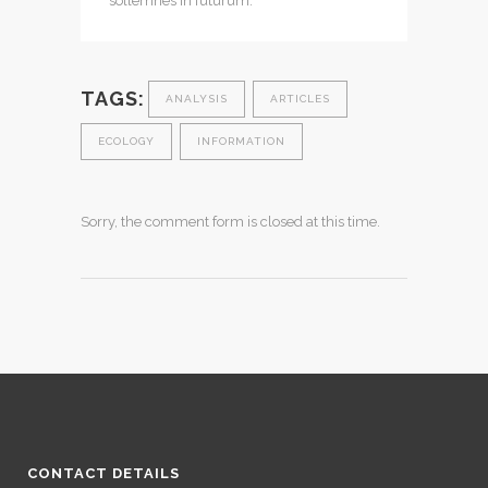
sollemnes in futurum.
TAGS:
ANALYSIS
ARTICLES
ECOLOGY
INFORMATION
Sorry, the comment form is closed at this time.
CONTACT DETAILS