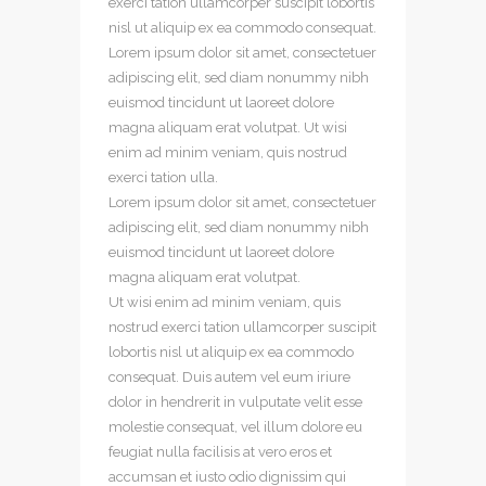
exerci tation ullamcorper suscipit lobortis
nisl ut aliquip ex ea commodo consequat.
Lorem ipsum dolor sit amet, consectetuer
adipiscing elit, sed diam nonummy nibh
euismod tincidunt ut laoreet dolore
magna aliquam erat volutpat. Ut wisi
enim ad minim veniam, quis nostrud
exerci tation ulla.
Lorem ipsum dolor sit amet, consectetuer
adipiscing elit, sed diam nonummy nibh
euismod tincidunt ut laoreet dolore
magna aliquam erat volutpat.
Ut wisi enim ad minim veniam, quis
nostrud exerci tation ullamcorper suscipit
lobortis nisl ut aliquip ex ea commodo
consequat. Duis autem vel eum iriure
dolor in hendrerit in vulputate velit esse
molestie consequat, vel illum dolore eu
feugiat nulla facilisis at vero eros et
accumsan et iusto odio dignissim qui